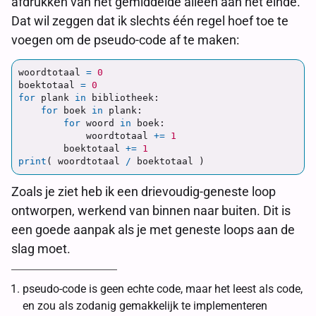
afdrukken van het gemiddelde alleen aan het einde.
Dat wil zeggen dat ik slechts één regel hoef toe te
voegen om de pseudo-code af te maken:
woordtotaal
=
0
boektotaal
=
0
for
plank
in
bibliotheek
:
for
boek
in
plank
:
for
woord
in
boek
:
woordtotaal
+=
1
boektotaal
+=
1
print
(
woordtotaal
/
boektotaal
)
Zoals je ziet heb ik een drievoudig-geneste loop
ontworpen, werkend van binnen naar buiten. Dit is
een goede aanpak als je met geneste loops aan de
slag moet.
pseudo-code is geen echte code, maar het leest als code,
en zou als zodanig gemakkelijk te implementeren