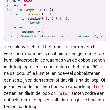
TESTS
=
10000
succes
=
0
for
i
in
range
(
TESTS
):
for
j
in
range
(
5
):
if
randint
(
1
,
6
)
!=
6
:
break
else
:
succes
+=
1
print
(
"
Waarschijnlijkheid van vijf zessen is
"
,
succ
Je denkt wellicht dat het moeilijk is om zoiets te
verzinnen, maar het is echt niet de enige manier. Je
kunt, bijvoorbeeld, de waardes van de dobbelstenen
in de loop optellen en dan testen of het totaal 30 is
na de loop. Of je kunt tellen hoeveel dobbelstenen
een zes zijn en dan testen of dat vijf is na de loop. Of
je kunt voor de loop een boolean variabele op
True
zetten, en die in de loop op
zetten zodra een
False
dobbelsteen niet op zes valt; dan kun je die boolean
testen na de loop.