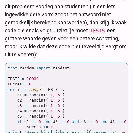
dit probleem voorleg aan studenten (in een iets
ingewikkeldere vorm zodat het antwoord niet
gemakkelijk berekend kan worden), dan krijg ik vaak
code die er als volgt uitziet (je moet
een
TESTS
grotere waarde geven voor een betere schatting,
maar ik wilde dat deze code niet teveel tijd vergt om
uit te voeren):
from
random
import
randint
TESTS
=
10000
succes
=
0
for
i
in
range
(
TESTS
):
d1
=
randint
(
1
,
6
)
d2
=
randint
(
1
,
6
)
d3
=
randint
(
1
,
6
)
d4
=
randint
(
1
,
6
)
d5
=
randint
(
1
,
6
)
if
d1
==
6
and
d2
==
6
and
d3
==
6
and
d4
==
6
a
succes
+=
1
print
(
"
Waarschijnlijkheid van vijf zessen is
"
,
succ