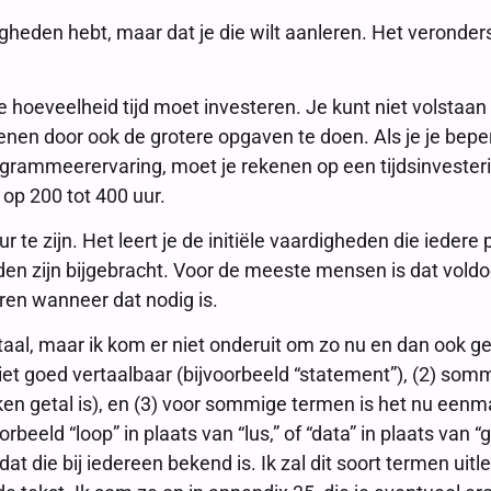
heden hebt, maar dat je die wilt aanleren. Het veronders
e hoeveelheid tijd moet investeren. Je kunt niet volstaan
nen door ook de grotere opgaven te doen. Als je je beper
ammeerervaring, moet je rekenen op een tijdsinvestering 
 op 200 tot 400 uur.
 te zijn. Het leert je de initiële vaardigheden die ieder
heden zijn bijgebracht. Voor de meeste mensen is dat v
ren wanneer dat nodig is.
taal, maar ik kom er niet onderuit om zo nu en dan ook g
iet goed vertaalbaar (bijvoorbeeld “statement”), (2) so
roken getal is), en (3) voor sommige termen is het nu eenm
rbeeld “loop” in plaats van “lus,” of “data” in plaats van 
at die bij iedereen bekend is. Ik zal dit soort termen ui