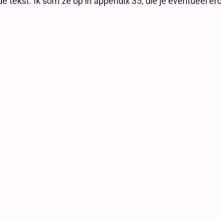
 de tekst. Ik som ze op in appendix 35, die je eventueel e