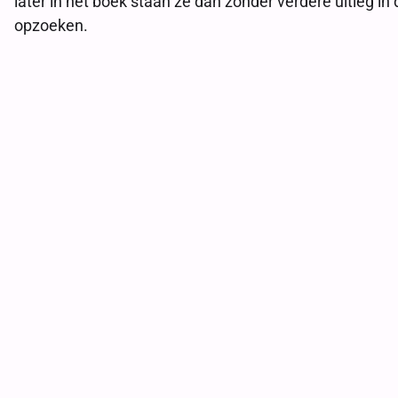
later in het boek staan ze dan zonder verdere uitleg in
opzoeken.