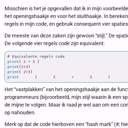
Misschien is het je opgevallen dat ik in mijn voorbeelde
het openingshaakje en voor het sluithaakje. In bereke
regels in mijn code, en gebruik consequent vier spaties
De meeste van deze zaken zijn gewoon “stijl.” De spatie
De volgende vier regels code zijn equivalent:
print
(
2
+
3
)
print
(
2
+
3
)
print
(
2
+
3
)
print
(
2
+
3
)
Het “vastplakken” van het openingshaakje aan de funct
programmeurs (bijvoorbeeld, mijn stijl waarin ik een spa
de mijne te volgen. Maar ik raad je wel aan om een con
op nahouden.
Merk op dat de code hierboven een “hash mark” (#; hier