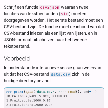
Schrijf een functie
waaraan twee
csv2json
locaties van tekstbestanden (
) moeten
str
doorgegeven worden. Het eerste bestand moet een
CSV-bestand zijn. De functie moet de inhoud van dat
CSV-bestand inlezen als een lijst van lijsten, en in
JSON-formaat uitschrijven naar het tweede
tekstbestand.
Voorbeeld
In onderstaande interactieve sessie gaan we ervan
uit dat het CSV-bestand
zich in de
data.csv
huidige directory bevindt.
>>>
print
(
open
(
'
data.csv
'
,
'
r
'
).
read
(),
end
=
''
)
ID,CATEGORY,NAME,STOCK,UNITPRICE

1,Fruit,apple,1000,0.87

2,Fruit,banana,2500,0.34
