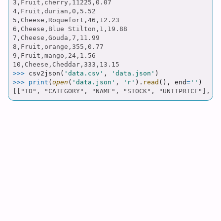
3,Fruit,cherry,11225,0.07

4,Fruit,durian,0,5.52

5,Cheese,Roquefort,46,12.23

6,Cheese,Blue Stilton,1,19.88

7,Cheese,Gouda,7,11.99

8,Fruit,orange,355,0.77

9,Fruit,mango,24,1.56

>>>
csv2json
(
'
data.csv
'
,
'
data.json
'
)
>>>
print
(
open
(
'
data.json
'
,
'
r
'
).
read
(),
end
=
''
)