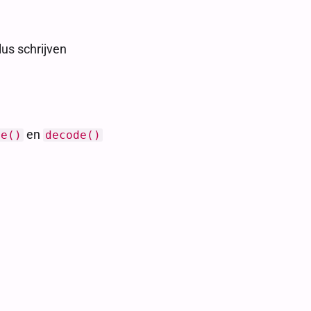
lus schrijven
en
de()
decode()