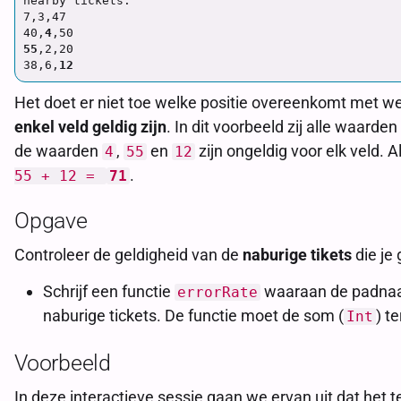
nearby tickets:

7,3,47

40,
4
55
,2,20

38,6,
12
Het doet er niet toe welke positie overeenkomt met we
enkel veld geldig zijn
. In dit voorbeeld zij alle waarde
de waarden
,
en
zijn ongeldig voor elk veld. A
4
55
12
.
55 + 12 =
71
Opgave
Controleer de geldigheid van de
naburige tikets
die je
Schrijf een functie
waaraan de padna
errorRate
naburige tickets. De functie moet de som (
) t
Int
Voorbeeld
In deze interactieve sessie gaan we ervan uit dat het