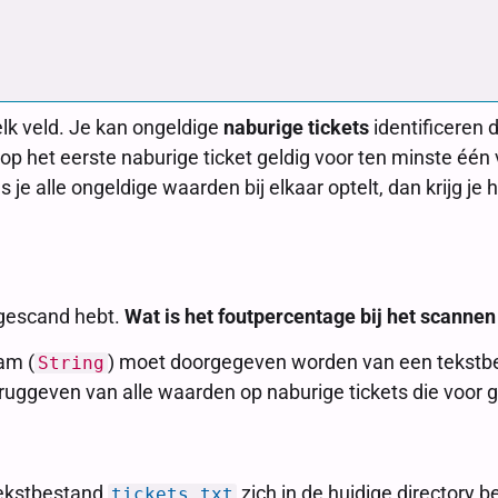
lk veld. Je kan ongeldige
naburige tickets
identificeren d
n op het eerste naburige ticket geldig voor ten minste één 
ls je alle ongeldige waarden bij elkaar optelt, dan krijg 
 gescand hebt.
Wat is het foutpercentage bij het scannen 
am (
) moet doorgegeven worden van een tekstbes
String
eruggeven van alle waarden op naburige tickets die voor ge
 tekstbestand
zich in de huidige directory b
tickets.txt