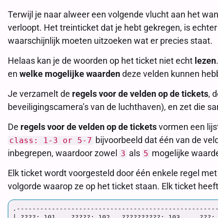
Terwijl je naar alweer een volgende vlucht aan het wa
verloopt. Het treinticket dat je hebt gekregen, is echter
waarschijnlijk moeten uitzoeken wat er precies staat.
Helaas
kan je de woorden op het ticket niet echt
lezen
en
welke mogelijke waarden
deze velden kunnen heb
Je verzamelt de
regels voor de velden op de tickets
, 
beveiligingscamera’s van de luchthaven), en zet die 
De
regels voor de velden op de tickets
vormen een lijs
bijvoorbeeld dat één van de vel
class: 1-3 or 5-7
inbegrepen, waardoor zowel
als
mogelijke waarden
3
5
Elk ticket wordt voorgesteld door één enkele regel me
volgorde waarop ze op het ticket staan. Elk ticket heef
.----------------------------------------------------
| ????: 101    ?????: 102   ??????????: 103     ???: 