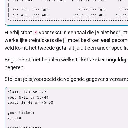
|                                                    
| ??: 301  ??: 302             ???????: 303      ????
| ??: 401  ??: 402           ???? ????: 403    ??????
Hierbij staat
voor tekst in een taal die je niet begrij
?
werkelijke treintickets die jij moet bekijken
veel
gecompl
veld komt, het tweede getal altijd uit een ander specif
Begin eerst met bepalen welke tickets
zeker ongeldig
negeren.
Stel dat je bijvoorbeeld de volgende gegevens verzame
class: 1-3 or 5-7

row: 6-11 or 33-44

seat: 13-40 or 45-50

your ticket:

7,1,14
