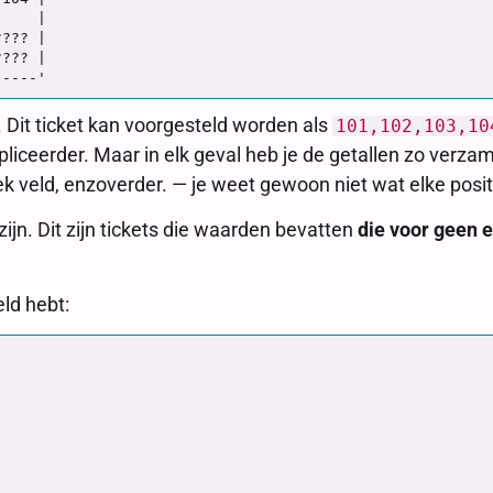
    |

??? |

??? |

pt. Dit ticket kan voorgesteld worden als
101,102,103,10
iceerder. Maar in elk geval heb je de getallen zo verzamel
iek veld, enzoverder. — je weet gewoon niet wat elke posit
zijn. Dit zijn tickets die waarden bevatten
die voor geen e
ld hebt: