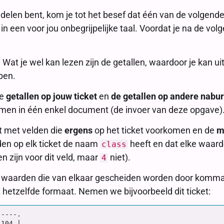
ndelen bent, kom je tot het besef dat één van de volgend
 in een voor jou onbegrijpelijke taal. Voordat je na de volg
. Wat je wel kan lezen zijn de getallen, waardoor je kan 
ben.
de
getallen op jouw ticket
en
de getallen op andere nabur
samen in één enkel document (de invoer van deze opgave)
t met velden die
ergens
op het ticket voorkomen en de
m
den op elk ticket de naam
heeft en dat elke waarde
class
 zijn voor dit veld, maar
niet).
4
t waarden die van elkaar gescheiden worden door komma’s.
t hetzelfde formaat. Nemen we bijvoorbeeld dit ticket:
----.

104 |
