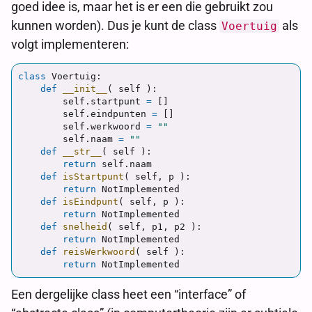
goed idee is, maar het is er een die gebruikt zou
kunnen worden). Dus je kunt de class
als
Voertuig
volgt implementeren:
class
Voertuig
:
def
__init__
(
self
):
self
.
startpunt
=
[]
self
.
eindpunten
=
[]
self
.
werkwoord
=
""
self
.
naam
=
""
def
__str__
(
self
):
return
self
.
naam
def
isStartpunt
(
self
,
p
):
return
NotImplemented
def
isEindpunt
(
self
,
p
):
return
NotImplemented
def
snelheid
(
self
,
p1
,
p2
):
return
NotImplemented
def
reisWerkwoord
(
self
):
return
NotImplemented
Een dergelijke class heet een “interface” of